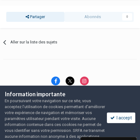
Partager
Abonnés
0
Aller sur la liste des sujets
Information importante
Langue
Thème
Politique de confidentialité
En poursuivant votre navigation sur ce site, vous
Nous contacter
Nous contacter
acceptez l’utilisation de cookies permettant d'améliorer
SRFA, l'association des amoureux du rat domestique
votre expérience de navigation et mémoriser vos
Powered by Invision Community
I accept
paramètres utilisateur pendant votre visite. Aucune
information contenue dans ces cookies ne permet de
vous identifier sans votre permission. SRFA ne transmet
aucune information non anonyme à des applications