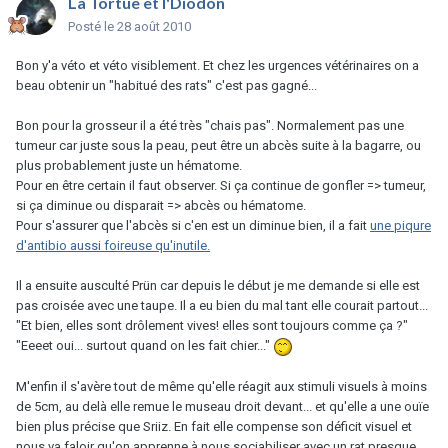
La Tortue et l'Diodon
Posté
le 28 août 2010
Bon y'a véto et véto visiblement. Et chez les urgences vétérinaires on a
beau obtenir un "habitué des rats" c'est pas gagné...
Bon pour la grosseur il a été très "chais pas". Normalement pas une
tumeur car juste sous la peau, peut être un abcès suite à la bagarre, ou
plus probablement juste un hématome.
Pour en être certain il faut observer. Si ça continue de gonfler => tumeur,
si ça diminue ou disparait => abcès ou hématome.
Pour s'assurer que l'abcès si c'en est un diminue bien, il a fait
une piqure
d'antibio aussi foireuse qu'inutile.
Il a ensuite ausculté Prün car depuis le début je me demande si elle est
pas croisée avec une taupe. Il a eu bien du mal tant elle courait partout...
"Et bien, elles sont drôlement vives! elles sont toujours comme ça ?"
"Eeeet oui... surtout quand on les fait chier..."
M'enfin il s'avère tout de même qu'elle réagit aux stimuli visuels à moins
de 5cm, au delà elle remue le museau droit devant... et qu'elle a une ouïe
bien plus précise que Sriiz. En fait elle compense son déficit visuel et
nous va faloir qu'on apprenne à nous sociabiliser avec un rat presque