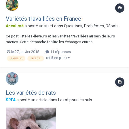
Variétés travaillées en France
Ancalimë
a posté un sujet dans
Questions, Problèmes, Débats
Ce post liste les éleveurs et les variétés travaillées au sein de leurs
rateries. Cette démarche facilite les échanges entres
éleveurs/adoptants (trouver facilement qui travaille quoi) et permet de
le 27 janvier 2018
11 réponses
monitorer les types disponibles en France. Si vous souhaitez être
(et 5 en plus)
eleveur
raterie
ajouté à la liste, merci...
Les variétés de rats
SRFA
a posté un article dans
Le rat pour les nuls