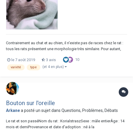
Contrairement au chat et au chien, il n'existe pas de races chez le rat :
tous les rats présentent une morphologie très similaire. Pour autant,
tous les rats ne sont pas identiques : il existe une très grande diversité
10
le 7 août 2019
3 avis
de variétés, parmi lesquelles chacun peut trouver son bonheur ! La
variété d'un r...
(et 4 en plus)
variété
type
Bouton sur l'oreille
Arkane
a posté un sujet dans
Questions, Problèmes, Débats
Le rat et son passéNom du rat : KorialstraszSexe : mâle entierÂge : 14
mois et demiProvenance et date d'adoption : né à la
maisonAntécédents (date, nature, traitements) : RASConditions de vie :