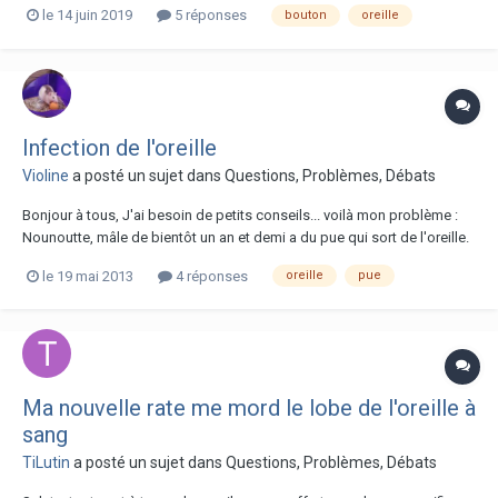
le 14 juin 2019
5 réponses
bouton
oreille
Korial vit depuis toujours en groupe avec mes autres mâles (en ce
moment ils sont 8 -avec un bébé qui va p...
Infection de l'oreille
Violine
a posté un sujet dans
Questions, Problèmes, Débats
Bonjour à tous, J'ai besoin de petits conseils... voilà mon problème :
Nounoutte, mâle de bientôt un an et demi a du pue qui sort de l'oreille.
Au mois de février/mars il a eu un abcès donc je l'ai emmené chez le
le 19 mai 2013
4 réponses
oreille
pue
véto il a opérer pour sortir le pu. Traitement antibio pendant deux
semaines a...
Ma nouvelle rate me mord le lobe de l'oreille à
sang
TiLutin
a posté un sujet dans
Questions, Problèmes, Débats