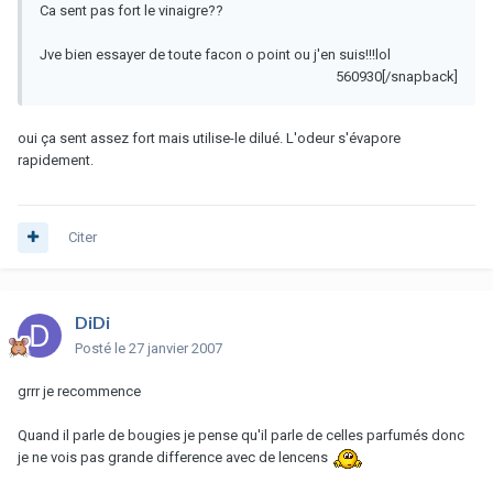
Ca sent pas fort le vinaigre??
Jve bien essayer de toute facon o point ou j'en suis!!!lol
560930[/snapback]
oui ça sent assez fort mais utilise-le dilué. L'odeur s'évapore
rapidement.
Citer
DiDi
Posté
le 27 janvier 2007
grrr je recommence
Quand il parle de bougies je pense qu'il parle de celles parfumés donc
je ne vois pas grande difference avec de lencens