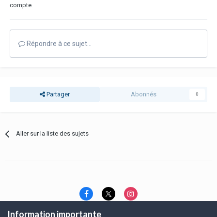
compte.
Répondre à ce sujet…
Partager
Abonnés
0
Aller sur la liste des sujets
Information importante
Langue
Thème
Politique de confidentialité