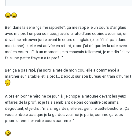
Ben dans la série "ça me rappelle", ça me rappelle un cours d'anglais
avec ma prof un peu coincée, j'avais la rate d'une copine avec moi, on
devait se retrouver juste avant le cours d'anglais (elle n'était pas dans
ma classe) et elle est arrivée en retard, donc j'ai dû garder la rate avec
moi en cours... Et à un moment, je m'ennuyais tellement, je me dis "allez,
fais une petite frayeur à ta prof..."
Ben ça a pas raté, j'ai sorti la rate de mon cou, elle a commencé à
marcher sur la table, et la prof... Debout sur son bureau en train d'hurler !
Alors en bonne héroïne ce jour là, je chope la ratoune devant les yeux
effarés de la prof, et je fais semblant de pas connaître cet animal
dégoûtant, et je dis : "mais regardez, elle est gentille cette bestiole ! Ça
vous embête pas que je la garde avec moi je parie, comme ça vous
pourrez terminer votre cours par-terre..."