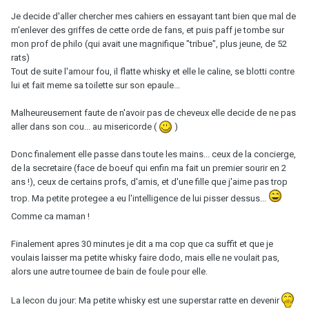
Je decide d'aller chercher mes cahiers en essayant tant bien que mal de
m'enlever des griffes de cette orde de fans, et puis paff je tombe sur
mon prof de philo (qui avait une magnifique "tribue", plus jeune, de 52
rats)
Tout de suite l'amour fou, il flatte whisky et elle le caline, se blotti contre
lui et fait meme sa toilette sur son epaule...
Malheureusement faute de n'avoir pas de cheveux elle decide de ne pas
aller dans son cou... au misericorde (
)
Donc finalement elle passe dans toute les mains... ceux de la concierge,
de la secretaire (face de boeuf qui enfin ma fait un premier sourir en 2
ans !), ceux de certains profs, d'amis, et d'une fille que j'aime pas trop
trop. Ma petite protegee a eu l'intelligence de lui pisser dessus...
Comme ca maman !
Finalement apres 30 minutes je dit a ma cop que ca suffit et que je
voulais laisser ma petite whisky faire dodo, mais elle ne voulait pas,
alors une autre tournee de bain de foule pour elle.
La lecon du jour: Ma petite whisky est une superstar ratte en devenir