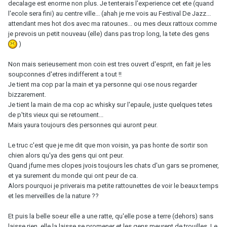
decalage est enorme non plus. Je tenterais l'experience cet ete (quand
l'ecole sera fini) au centre ville... (ahah je me vois au Festival De Jazz...
attendant mes hot dos avec ma ratounes... ou mes deux rattoux comme
je prevois un petit nouveau (elle) dans pas trop long, la tete des gens
)
Non mais serieusement mon coin est tres ouvert d'esprit, en fait je les
soupconnes d'etres indifferent a tout !!
Je tient ma cop par la main et ya personne qui ose nous regarder
bizzarement.
Je tient la main de ma cop ac whisky sur l'epaule, juste quelques tetes
de p'tits vieux qui se retournent...
Mais yaura toujours des personnes qui auront peur.
Le truc c'est que je me dit que mon voisin, ya pas honte de sortir son
chien alors qu'ya des gens qui ont peur.
Quand jfume mes clopes jvois toujours les chats d'un gars se promener,
et ya surement du monde qui ont peur de ca.
Alors pourquoi je priverais ma petite rattounettes de voir le beaux temps
et les merveilles de la nature ??
Et puis la belle soeur elle a une ratte, qu'elle pose a terre (dehors) sans
laisse rien, elle la laisse se promener et les gens meurent de trouilles. Le