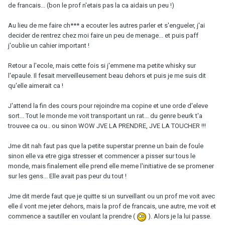
de francais... (bon le prof n'etais pas la ca aidais un peu !)
Au lieu de me faire ch*** a ecouter les autres parler et s'engueler, j'ai
decider de rentrez chez moi faire un peu de menage... et puis paff
j'oublie un cahier important !
Retour a l'ecole, mais cette fois si j'emmene ma petite whisky sur
l'epaule. Il fesait merveilleusement beau dehors et puis je me suis dit
qu'elle aimerait ca !
J'attend la fin des cours pour rejoindre ma copine et une orde d'eleve
sort... Tout le monde me voit transportant un rat... du genre beurk t'a
trouvee ca ou.. ou sinon WOW JVE LA PRENDRE, JVE LA TOUCHER !!!
Jme dit nah faut pas que la petite superstar prenne un bain de foule
sinon elle va etre giga stresser et commencer a pisser sur tous le
monde, mais finalement elle prend elle meme l'initiative de se promener
sur les gens... Elle avait pas peur du tout !
Jme dit merde faut que je quitte si un surveillant ou un prof me voit avec
elle il vont me jeter dehors, mais la prof de francais, une autre, me voit et
commence a sautiller en voulant la prendre (
). Alors je la lui passe.