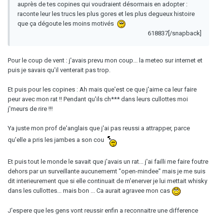
auprès de tes copines qui voudraient désormais en adopter :
raconte leur les trucs les plus gores et les plus degueux histoire
que ça dégoute les moins motivés
618837[/snapback]
Pour le coup de vent : j'avais prevu mon coup... la meteo sur internet et
puis je savais qu'il venterait pas trop.
Et puis pour les copines : Ah mais que'est ce que j'aime ca leur faire
peur avec mon rat !! Pendant qu'ils ch*** dans leurs cullottes moi
j'meurs de rire !!!
Ya juste mon prof de'anglais que j'ai pas reussi a attrapper, parce
qu'elle a pris les jambes a son cou
Et puis tout le monde le savait que j'avais un rat... j'ai failli me faire foutre
dehors par un surveillante aucunememt "open-mindee" mais je me suis
dit interieurement que si elle continuait de m'enerver je lui mettait whisky
dans les cullottes... mais bon ... Ca aurait agravee mon cas
J'espere que les gens vont reussir enfin a reconnaitre une difference