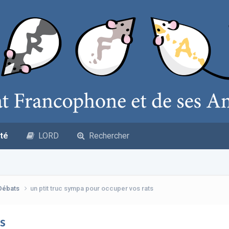
té
LORD
Rechercher
 Débats
un ptit truc sympa pour occuper vos rats
ts