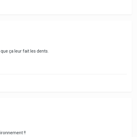
que ça leur fait les dents.
vironnement !!