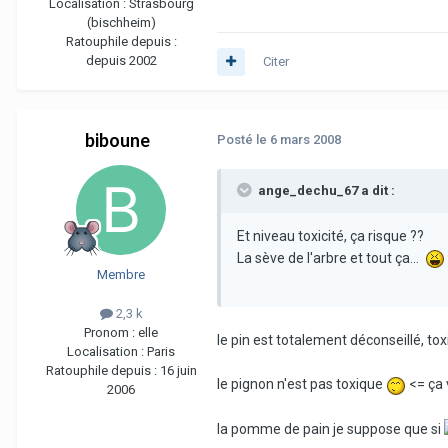
Localisation :
Strasbourg
(bischheim)
Ratouphile depuis :
depuis 2002
Citer
biboune
Posté
le 6 mars 2008
ange_dechu_67 a dit :
Et niveau toxicité, ça risque ??
La sève de l'arbre et tout ça...
Membre
2,3 k
Pronom :
elle
le pin est totalement déconseillé, tox
Localisation :
Paris
Ratouphile depuis :
16 juin
le pignon n'est pas toxique
<= ça 
2006
la pomme de pain je suppose que si