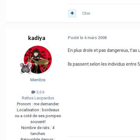
Citer
kadiya
Posté
le 6 mars 2008
En plus drole et pas dangereux, t'as 
Ils passent selon les individus entre 5
Membre
3,6 k
Rattus Leopardus
Pronom :
me demander
Localisation :
bordeaux
ou a coté de ses pompes
souvent!
Nombre de rats :
4
tanches
Ratouphile depuis :