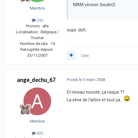
MAM version :boulet2:
Membre
250
Pronom :
elle
oups :doh:
Localisation :
Belgique /
Tournai
Nombre de rats :
14
Ratouphile depuis :
23/11/2007
Citer
ange_dechu_67
Posté
le 5 mars 2008
Et niveau toxicité, ça risque ??
La sève de l'arbre et tout ça...
Membre
835