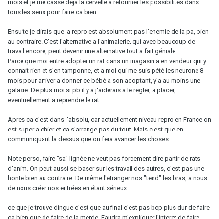
mois et je me casse deja la cervelle a retourner les possibilités dans
tous les sens pour faire ca bien.
Ensuite je dirais que la repro est absolument pas l'enemie de la pa, bien
au contraire. C'est l'alternative a l'animalerie, qui avec beaucoup de
travail encore, peut devenir une alternative tout a fait géniale.
Parce que moi entre adopter un rat dans un magasin a en vendeur qui y
connait rien et s'en tamponne, et a moi qui me suis pété les neurone 8
mois pour arriver a donner ce bébé a son adoptant, y'a au moins une
galaxie. De plus moi si pb il y a j'aiderais a le regler, a placer,
eventuellement a reprendre le rat.
Apres ca c'est dans l'absolu, car actuellement niveau repro en France on
est super a chier et ca s'arrange pas du tout. Mais c'est que en
communiquant la dessus que on fera avancer les choses.
Note perso, faire "sa" lignée ne veut pas forcement dire partir de rats
d'anim. On peut aussi se baser sur les travail des autres, c'est pas une
honte bien au contraire. De même l'étranger nos "tend" les bras, a nous
de nous créer nos entrées en étant sérieux.
ce que je trouve dingue c'est que au final c'est pas bcp plus dur de faire
ca bien que de faire de la merde. Faudra m'expliquer l'interet de faire