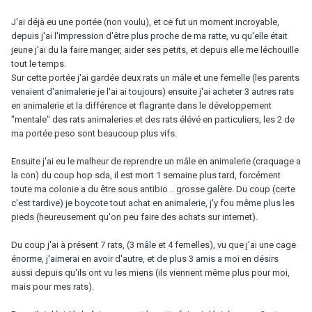
J'ai déjà eu une portée (non voulu), et ce fut un moment incroyable,
depuis j'ai l'impression d'être plus proche de ma ratte, vu qu'elle était
jeune j'ai du la faire manger, aider ses petits, et depuis elle me léchouille
tout le temps.
Sur cette portée j'ai gardée deux rats un mâle et une femelle (les parents
venaient d'animalerie je l'ai ai toujours) ensuite j'ai acheter 3 autres rats
en animalerie et la différence et flagrante dans le développement
"mentale" des rats animaleries et des rats élévé en particuliers, les 2 de
ma portée peso sont beaucoup plus vifs.
Ensuite j'ai eu le malheur de reprendre un mâle en animalerie (craquage a
la con) du coup hop sda, il est mort 1 semaine plus tard, forcément
toute ma colonie a du être sous antibio .. grosse galère. Du coup (certe
c'est tardive) je boycote tout achat en animalerie, j'y fou même plus les
pieds (heureusement qu'on peu faire des achats sur internet).
Du coup j'ai à présent 7 rats, (3 mâle et 4 femelles), vu que j'ai une cage
énorme, j'aimerai en avoir d'autre, et de plus 3 amis a moi en désirs
aussi depuis qu'ils ont vu les miens (ils viennent même plus pour moi,
mais pour mes rats).