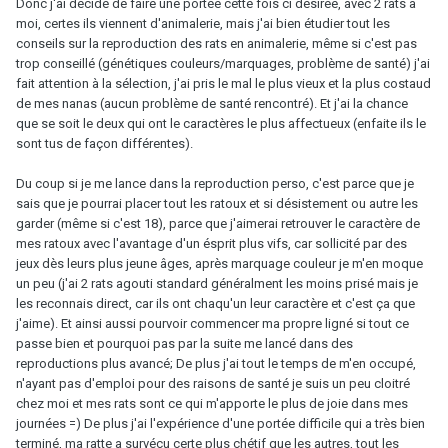
Donc j'ai décidé de faire une portée cette fois ci désirée, avec 2 rats a
moi, certes ils viennent d'animalerie, mais j'ai bien étudier tout les
conseils sur la reproduction des rats en animalerie, même si c'est pas
trop conseillé (génétiques couleurs/marquages, problème de santé) j'ai
fait attention à la sélection, j'ai pris le mal le plus vieux et la plus costaud
de mes nanas (aucun problème de santé rencontré). Et j'ai la chance
que se soit le deux qui ont le caractères le plus affectueux (enfaite ils le
sont tus de façon différentes).
Du coup si je me lance dans la reproduction perso, c'est parce que je
sais que je pourrai placer tout les ratoux et si désistement ou autre les
garder (même si c'est 18), parce que j'aimerai retrouver le caractère de
mes ratoux avec l'avantage d'un ésprit plus vifs, car sollicité par des
jeux dès leurs plus jeune âges, après marquage couleur je m'en moque
un peu (j'ai 2 rats agouti standard généralment les moins prisé mais je
les reconnais direct, car ils ont chaqu'un leur caractère et c'est ça que
j'aime). Et ainsi aussi pourvoir commencer ma propre ligné si tout ce
passe bien et pourquoi pas par la suite me lancé dans des
reproductions plus avancé; De plus j'ai tout le temps de m'en occupé,
n'ayant pas d'emploi pour des raisons de santé je suis un peu cloitré
chez moi et mes rats sont ce qui m'apporte le plus de joie dans mes
journées =) De plus j'ai l'expérience d'une portée difficile qui a très bien
terminé, ma ratte a survécu certe plus chétif que les autres, tout les