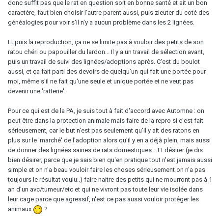
donc suffit pas que le rat en question soit en bonne santé et ait un bon
caractère, faut bien choisir l'autre parent aussi, puis zieuter du coté des
généalogies pour voir s'il n'y a aucun problème dans les 2 lignées.
Et puis la reproduction, ça ne se limite pas à vouloir des petits de son
ratou chéri ou papouiller du lardon... Il y a un travail de sélection avant,
puis un travail de suivi des lignées/adoptions après. C'est du boulot
aussi, et ça fait parti des devoirs de quelqu'un qui fait une portée pour
moi, même s'il ne fait qu'une seule et unique portée et ne veut pas
devenir une 'ratterie'.
Pour ce qui est de la PA, je suis tout à fait d'accord avec Automne : on
peut être dans la protection animale mais faire de la repro si c'est fait
sérieusement, car le but n'est pas seulement qu'il y ait des ratons en
plus sur le 'marché' de l'adoption alors qu'il y en a déjà plein, mais aussi
de donner des lignées saines de rats domestiques... Et désirer (je dis
bien désirer, parce que je sais bien qu'en pratique tout n'est jamais aussi
simple et on n'a beau vouloir faire les choses sérieusement on n'a pas
toujours le résultat voulu..) faire naitre des petits qui ne mourront pas à 1
an d'un avc/tumeur/etc et qui ne vivront pas toute leur vie isolée dans
leur cage parce que agressif, n'est ce pas aussi vouloir protéger les
animaux
?