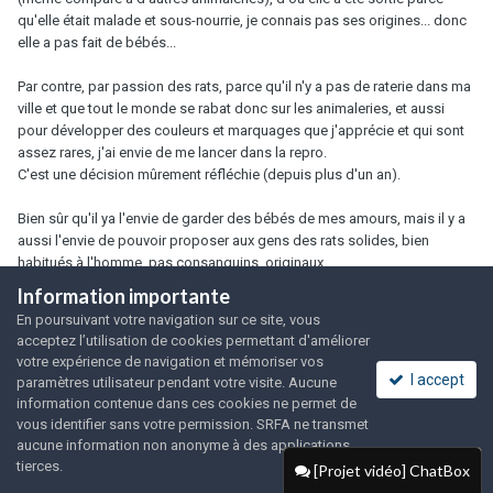
qu'elle était malade et sous-nourrie, je connais pas ses origines... donc
elle a pas fait de bébés...
Par contre, par passion des rats, parce qu'il n'y a pas de raterie dans ma
ville et que tout le monde se rabat donc sur les animaleries, et aussi
pour développer des couleurs et marquages que j'apprécie et qui sont
assez rares, j'ai envie de me lancer dans la repro.
C'est une décision mûrement réfléchie (depuis plus d'un an).
Bien sûr qu'il ya l'envie de garder des bébés de mes amours, mais il y a
aussi l'envie de pouvoir proposer aux gens des rats solides, bien
habitués à l'homme, pas consanguins, originaux...
Donc pour toutes ses raisons bah y'a pas de raison de repondre a ce
Information importante
sondage... Je ne vois pas ce que cela apporte hormis colporter des
En poursuivant votre navigation sur ce site, vous
ragots...
acceptez l’utilisation de cookies permettant d'améliorer
Il y a l'envie aussi d'avoir mes rats à moi depuis leur naissance, mes
votre expérience de navigation et mémoriser vos
lignées à moi...
I accept
paramètres utilisateur pendant votre visite. Aucune
Et mes premières portées prévues seront celles de mes deux rates qui
information contenue dans ces cookies ne permet de
viennent de chez une éleveuse sérieuse, avec des généalogies connues,
vous identifier sans votre permission. SRFA ne transmet
ainsi mes rats seront originaux et solides. Et comme je n'ai pas encore la
aucune information non anonyme à des applications
place pour avoir des mâles, je me renseigne le mieux possible sur les
tierces.
[Projet vidéo] ChatBox
futurs prétendants.