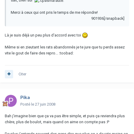
sait, bien sûr
Merci à ceux qui ont pris le temps de me répondre!
901936[/snapback]
Là je suis déjà un peu plus d'accord avec toi
Même si en zieutant les rats abandonnés je te jure que tu perds assez
vite le gout de faire des repro... :toobad:
Citer
Pika
Posté
le 27 juin 2008
Bah j'imagine bien que ça va pas être simple, et puis ça reviendra plus
chère, plus de boulot, mais quand on aime on compte pas :P
De plus j'entends souvent des gens dire que plus on a de rats moins on