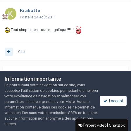
Krakotte
Posté
le 24 août 2011
Tout simplement tous magnifique!!!!!!!!
Citer
PRÉCÉDENT
Page 1 sur 3
SUIVANT
Information importante
En poursuivant votre navigation sur ce site, vous
acceptez l’utilisation de cookies permettant d'améliorer
Rejoindre la conversation
votre expérience de navigation et mémoriser vos
I accept
paramètres utilisateur pendant votre visite. Aucune
Vous pouvez publier maintenant et vous inscrire plus tard. Si vous avez
information contenue dans ces cookies ne permet de
un compte,
connectez-vous maintenant
pour publier avec votre
vous identifier sans votre permission. SRFA ne transmet
compte.
aucune information non anonyme à des applications
tierces.
[Projet vidéo] ChatBox