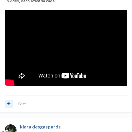
En vidéo, découvrant sa cage :
Citer
klara desgaspards