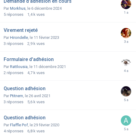
Demande d'adhésion en cours
Par
Morkhus
,
le 6 décembre 2024
5
réponses
1,4 k
vues
Virement rejeté
Par
Hirondelle
,
le 11 février 2023
3
réponses
2,9 k
vues
Formulaire d'adhésion
Par
Rattlousia
,
le 11 décembre 2021
2
réponses
4,7 k
vues
Question adhésion
Par
Ptitnem
,
le 26 avril 2021
3
réponses
5,6 k
vues
Question adhésion
Par
Flaffle Pof
,
le 29 février 2020
4
réponses
6,8 k
vues