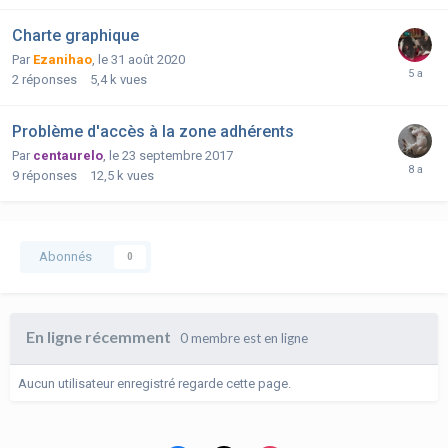
Charte graphique
Par
Ezanihao
,
le 31 août 2020
2
réponses
5,4 k
vues
Problème d'accès à la zone adhérents
Par
centaurelo
,
le 23 septembre 2017
9
réponses
12,5 k
vues
Abonnés
0
En ligne récemment
0 membre est en ligne
Aucun utilisateur enregistré regarde cette page.