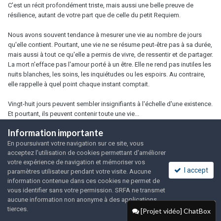
C'est un récit profondément triste, mais aussi une belle preuve de
résilience, autant de votre part que de celle du petit Requiem.
Nous avons souvent tendance à mesurer une vie au nombre de jours
qu'elle contient. Pourtant, une vie ne se résume peut-être pas à sa durée,
mais aussi à tout ce qu'elle a permis de vivre, de ressentir et de partager.
La mort n'efface pas l'amour porté à un être. Elle ne rend pas inutiles les
nuits blanches, les soins, les inquiétudes ou les espoirs. Au contraire,
elle rappelle à quel point chaque instant comptait.
Vingt-huit jours peuvent sembler insignifiants à l'échelle d'une existence.
Et pourtant, ils peuvent contenir toute une vie...
Information importante
Repose en paix, petit Requiem
✨
En poursuivant votre navigation sur ce site, vous
acceptez l’utilisation de cookies permettant d'améliorer
votre expérience de navigation et mémoriser vos
Citer
3
I accept
paramètres utilisateur pendant votre visite. Aucune
information contenue dans ces cookies ne permet de
vous identifier sans votre permission. SRFA ne transmet
aucune information non anonyme à des applications
Rejoindre la conversation
tierces.
[Projet vidéo] ChatBox
Vous pouvez publier maintenant et vous inscrire plus tard. Si vous avez