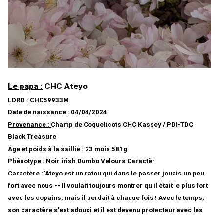
Le papa :
CHC Ateyo
LORD :
CHC59933M
Date de naissance :
04/04/2024
Provenance :
Champ de Coquelicots CHC Kassey / PDI-TDC
Black Treasure
Âge et poids à la saillie :
2
3 mois
581g
Phénotype :
Noir irish Dumbo Velours
Caractèr
Caractère
:
"Ateyo est un ratou qui dans le passer jouais un peu
fort avec nous -- Il voulait toujours montrer qu'il était le plus fort
avec les copains, mais il perdait à chaque fois ! Avec le temps,
son caractère s'est adouci et il est devenu protecteur avec les