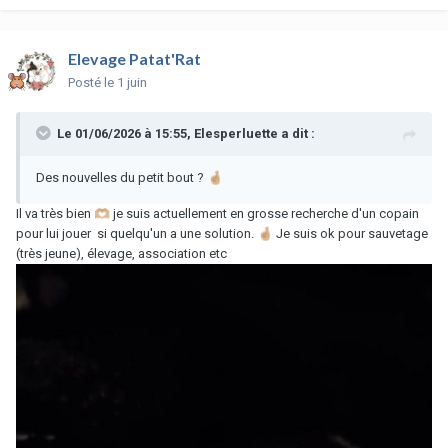
Elevage Patat'Rat
Posté
le 1 juin
Le 01/06/2026 à 15:55,
Elesperluette
a dit :
Des nouvelles du petit bout ?
🤞🏼
Il va très bien
🫶🏼
je suis actuellement en grosse recherche d'un copain
pour lui jouer si quelqu'un a une solution.
🤞🏼
Je suis ok pour sauvetage
(très jeune), élevage, association etc