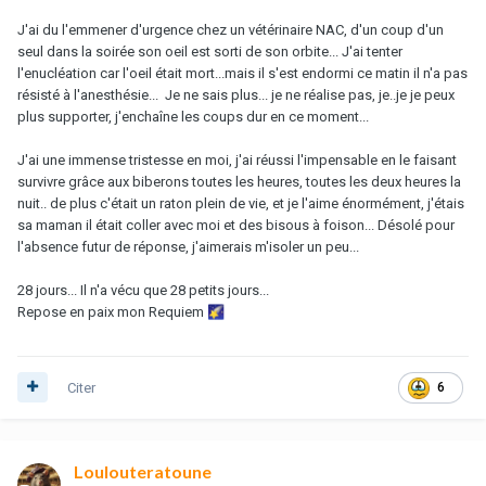
J'ai du l'emmener d'urgence chez un vétérinaire NAC, d'un coup d'un
seul dans la soirée son oeil est sorti de son orbite... J'ai tenter
l'enucléation car l'oeil était mort...mais il s'est endormi ce matin il n'a pas
résisté à l'anesthésie... Je ne sais plus... je ne réalise pas, je..je je peux
plus supporter, j'enchaîne les coups dur en ce moment...
J'ai une immense tristesse en moi, j'ai réussi l'impensable en le faisant
survivre grâce aux biberons toutes les heures, toutes les deux heures la
nuit.. de plus c'était un raton plein de vie, et je l'aime énormément, j'étais
sa maman il était coller avec moi et des bisous à foison... Désolé pour
l'absence futur de réponse, j'aimerais m'isoler un peu...
28 jours... Il n'a vécu que 28 petits jours...
Repose en paix mon Requiem
🌠
Citer
6
Loulouteratoune