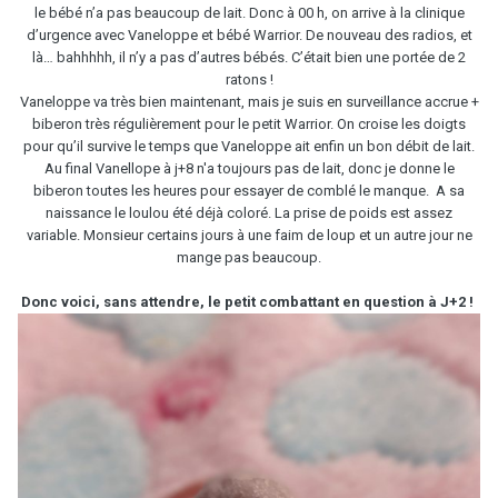
le bébé n’a pas beaucoup de lait. Donc à 00 h, on arrive à la clinique
d’urgence avec Vaneloppe et bébé Warrior. De nouveau des radios, et
là… bahhhhh, il n’y a pas d’autres bébés. C’était bien une portée de 2
ratons !
Vaneloppe va très bien maintenant, mais je suis en surveillance accrue +
biberon très régulièrement pour le petit Warrior. On croise les doigts
pour qu’il survive le temps que Vaneloppe ait enfin un bon débit de lait.
Au final Vanellope à j+8 n'a toujours pas de lait, donc je donne le
biberon toutes les heures pour essayer de comblé le manque. A sa
naissance le loulou été déjà coloré. La prise de poids est assez
variable. Monsieur certains jours à une faim de loup et un autre jour ne
mange pas beaucoup.
Donc voici, sans attendre, le petit combattant en question à J+2 !