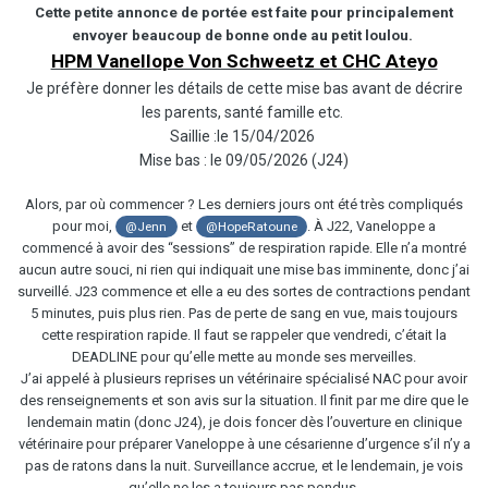
Cette petite annonce de portée est faite pour principalement
envoyer beaucoup de bonne onde au petit loulou.
HPM Vanellope Von Schweetz et CHC Ateyo
Je préfère donner les détails de cette mise bas avant de décrire
les parents, santé famille etc.
Saillie :le 15/04/2026
Mise bas : le 09/05/2026 (J24)
Alors, par où commencer ? Les derniers jours ont été très compliqués
pour moi,
et
. À J22, Vaneloppe a
@Jenn
@HopeRatoune
commencé à avoir des “sessions” de respiration rapide. Elle n’a montré
aucun autre souci, ni rien qui indiquait une mise bas imminente, donc j’ai
surveillé. J23 commence et elle a eu des sortes de contractions pendant
5 minutes, puis plus rien. Pas de perte de sang en vue, mais toujours
cette respiration rapide. Il faut se rappeler que vendredi, c’était la
DEADLINE pour qu’elle mette au monde ses merveilles.
J’ai appelé à plusieurs reprises un vétérinaire spécialisé NAC pour avoir
des renseignements et son avis sur la situation. Il finit par me dire que le
lendemain matin (donc J24), je dois foncer dès l’ouverture en clinique
vétérinaire pour préparer Vaneloppe à une césarienne d’urgence s’il n’y a
pas de ratons dans la nuit. Surveillance accrue, et le lendemain, je vois
qu’elle ne les a toujours pas pondus.