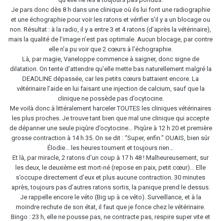
Je pars donc dès 8 h dans une clinique où ils lui font une radiographie
et une échographie pour voir les ratons et vérifier s’il y a un blocage ou
non. Résultat : à la radio, il y a entre 3 et 4 ratons (d’après la vétérinaire),
mais la qualité de l’image n’est pas optimale. Aucun blocage, par contre
elle n’a pu voir que 2 cœurs à l’échographie.
Là, par magie, Vaneloppe commence à saigner, donc signe de
dilatation. On tente d’attendre qu’elle mette bas naturellement malgré la
DEADLINE dépassée, car les petits cœurs battaient encore. La
vétérinaire l’aide en lui faisant une injection de calcium, sauf que la
clinique ne possède pas d’ocytocine.
Me voilà donc à littéralement harceler TOUTES les cliniques vétérinaires
les plus proches. Je trouve tant bien que mal une clinique qui accepte
de dépanner une seule piqûre d’ocytocine… Piqûre à 12 h 20 et première
grosse contraction à 14 h 35. On se dit : “Super, enfin.” OUAIS, bien sûr
Élodie… les heures tournent et toujours rien…
Et là, par miracle, 2 ratons d’un coup à 17 h 48 ! Malheureusement, sur
les deux, le deuxième est mort-né (repose en paix, petit cœur)… Elle
s’occupe directement d’eux et plus aucune contraction. 30 minutes
après, toujours pas d’autres ratons sortis, la panique prend le dessus.
Je rappelle encore le véto (Big up à ce véto). Surveillance, et à la
moindre rechute de son état, il faut que je fonce chez le vétérinaire.
Bingo : 23 h, elle ne pousse pas, ne contracte pas, respire super vite et