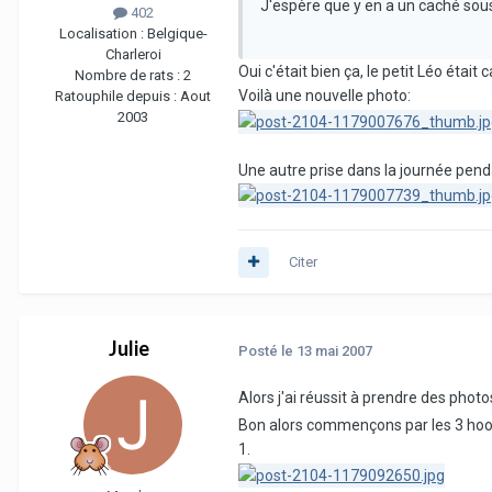
J'espère que y en a un caché sous 
402
Localisation :
Belgique-
Charleroi
Oui c'était bien ça, le petit Léo était
Nombre de rats :
2
Voilà une nouvelle photo:
Ratouphile depuis :
Aout
2003
Une autre prise dans la journée pe
Citer
Julie
Posté
le 13 mai 2007
Alors j'ai réussit à prendre des photo
Bon alors commençons par les 3 ho
1.