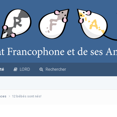
té
LORD
Rechercher
nces
12 bébés sont nés!