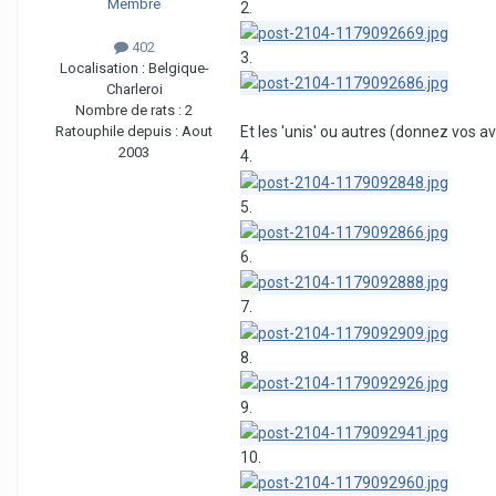
Membre
2.
402
3.
Localisation :
Belgique-
Charleroi
Nombre de rats :
2
Et les 'unis' ou autres (donnez vos avi
Ratouphile depuis :
Aout
2003
4.
5.
6.
7.
8.
9.
10.