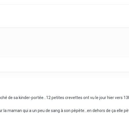
hé de sa kinder-portée...12 petites crevettes ont vu le jour hier vers 13h
our la maman qui a un peu de sang à son pèpète...en dehors de ça elle pè