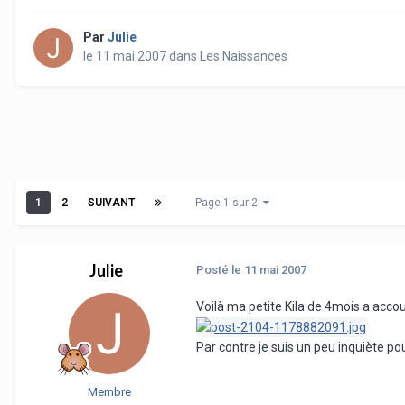
Par
Julie
le 11 mai 2007
dans
Les Naissances
1
2
SUIVANT
Page 1 sur 2
Julie
Posté
le 11 mai 2007
Voilà ma petite Kila de 4mois a accouc
Par contre je suis un peu inquiète p
Membre