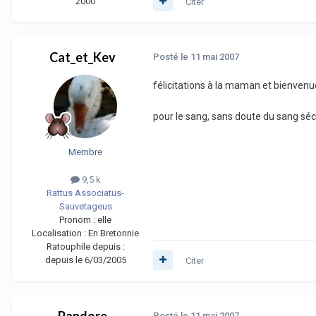
2000
Citer
Cat_et_Kev
Posté
le 11 mai 2007
félicitations à la maman et bienvenu
pour le sang, sans doute du sang séch
Membre
9,5 k
Rattus Associatus-
Sauvetageus
Pronom :
elle
Localisation :
En Bretonnie
Ratouphile depuis :
depuis le 6/03/2005
Citer
Pandore
Posté
le 11 mai 2007