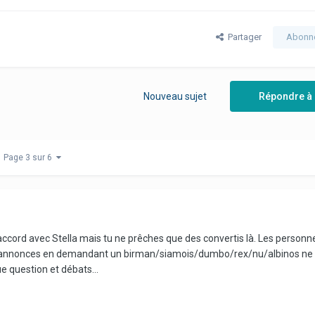
Partager
Abonn
Nouveau sujet
Répondre à 
Page 3 sur 6
ccord avec Stella mais tu ne prêches que des convertis là. Les personn
que annonces en demandant un birman/siamois/dumbo/rex/nu/albinos ne
e question et débats...