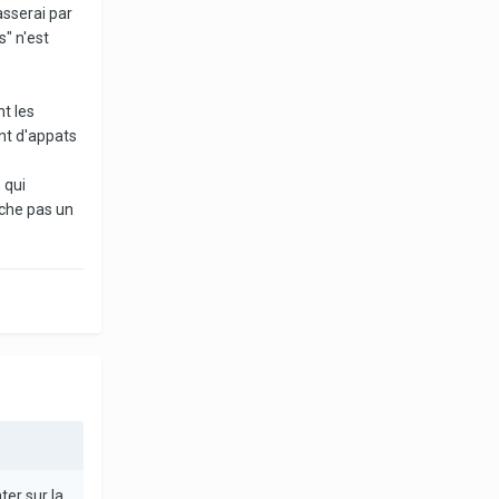
asserai par
" n'est
t les
ent d'appats
 qui
rche pas un
ter sur la