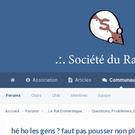
Association
Articles
Communau
Forums
Clubs
Chat
Membres
Équipe
Accueil
Forums
.: Le Rat Domestique :.
Questions, Problèmes,
hé ho les gens ? faut pas pousser non plu