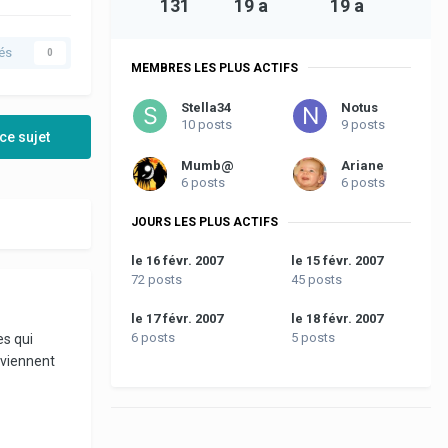
131
19 a
19 a
és
0
MEMBRES LES PLUS ACTIFS
Stella34
Notus
10 posts
9 posts
ce sujet
Mumb@
Ariane
6 posts
6 posts
JOURS LES PLUS ACTIFS
le 16 févr. 2007
le 15 févr. 2007
72 posts
45 posts
le 17 févr. 2007
le 18 févr. 2007
6 posts
5 posts
es qui
 viennent