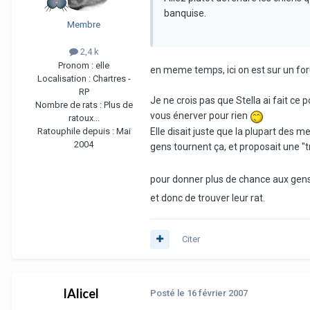
banquise.
Membre
2,4 k
Pronom :
elle
en meme temps, ici on est sur un forum
Localisation :
Chartres -
RP
Je ne crois pas que Stella ai fait ce
Nombre de rats :
Plus de
vous énerver pour rien
ratoux...
Ratouphile depuis :
Mai
Elle disait juste que la plupart des m
2004
gens tournent ça, et proposait une "
pour donner plus de chance aux gens
et donc de trouver leur rat.
Citer
lAlicel
Posté
le 16 février 2007