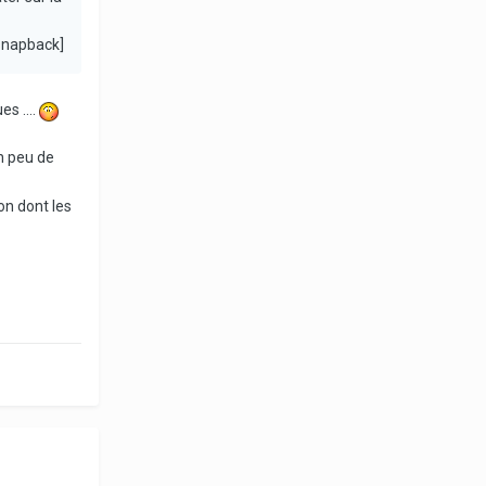
snapback]
s ....
un peu de
on dont les