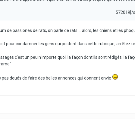
572019[/
 de passionés de rats, on parle de rats ... alors, les chiens et les phoque
 post pour condamner les gens qui postent dans cette rubrique, arrêtez 
essages c'est un peu n'importe quoi, la façon dont ils sont rédigés, la faç
trame"
 pas doués de faire des belles annonces qui donnent envie