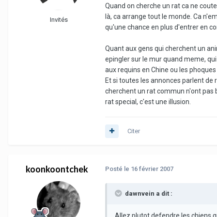
Quand on cherche un rat ca ne coute
là, ca arrange tout le monde. Ca n'
Invités
qu'une chance en plus d'entrer en con
Quant aux gens qui cherchent un anima
epingler sur le mur quand meme, qui d
aux requins en Chine ou les phoques q
Et si toutes les annonces parlent de ra
cherchent un rat commun n'ont pas b
rat special, c'est une illusion.
Citer
koonkoontchek
Posté
le 16 février 2007
dawnvein a dit :
Allez plutot defendre les chiens q