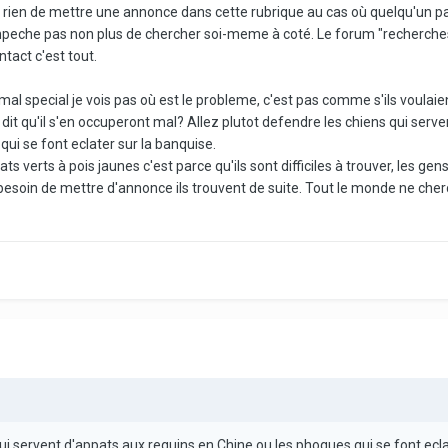
 rien de mettre une annonce dans cette rubrique au cas où quelqu'un p
empeche pas non plus de chercher soi-meme à coté. Le forum "recherches
tact c'est tout.
l special je vois pas où est le probleme, c'est pas comme s'ils voulaien
it qu'il s'en occuperont mal? Allez plutot defendre les chiens qui serv
ui se font eclater sur la banquise.
ts verts à pois jaunes c'est parce qu'ils sont difficiles à trouver, les gens
esoin de mettre d'annonce ils trouvent de suite. Tout le monde ne che
ui servent d'appats aux requins en Chine ou les phoques qui se font ecla