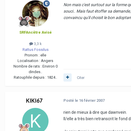
Non mais c'est surtout sur la forme qu
souci.. Mais faut étoffer sa demande, 
convaincu qu'il choisit le bon adoptan
SRFAncêtre Avisé
3,3 k
Rattus Fossilus
Pronom :
elle
Localisation :
Angers
Nombre de rats :
Environ 0
dindes..
Ratouphile depuis :
1824..
Citer
KIKI67
Posté
le 16 février 2007
rien de mieux à dire que dawnvein.
Il/elle a très bien retranscrit le fo