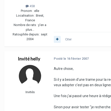
458
Pronom :
elle
Localisation :
Brest,
France
Nombre de rats :
y'en a
plus...
Ratouphile depuis :
sept
2004
Citer
Invité helly
Posté
le 16 février 2007
Autre chose,
Si il y a besoin d'une trame pour la r
veux adopter c'est pas en deux lignes
Invités
Une fois j'ai passé une heure à rédig
Sinon pour avoir tester "je recherche