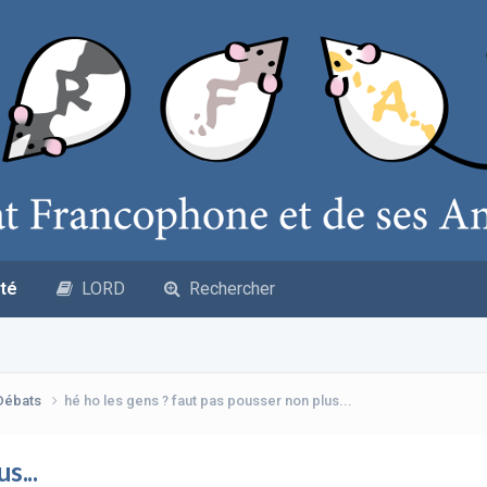
té
LORD
Rechercher
 Débats
hé ho les gens ? faut pas pousser non plus...
s...