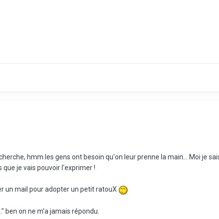
echerche, hmm les gens ont besoin qu'on leur prenne la main... Moi je sais
 que je vais pouvoir l'exprimer !
er un mail pour adopter un petit ratouX
.." ben on ne m'a jamais répondu.