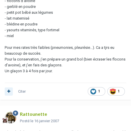
- flocons d'avoine
- gerblé en poudre
- petit pot bébé aux légumes
- lait maternisé
- blédine en poudre
- yaourts vitaminés, type fortimel
- miel
Pour mes rates très faibles (pneumonies, pleurésie...). Ca a tjrs eu
beaucoup de succès.
Pour la conservation, j'en prépare un grand bol (bien écraser les flocons
d'avoine), et j'en fais des glaçons.
Un glaçon 3 à 4 fois par jour.
Citer
1
1
Rattounette
Posté
le 16 janvier 2007