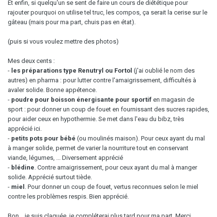
Et enfin, si quelqu'un se sent de faire un cours de diététique pour
rajouter pourquoi on utilise tel truc, les compos, ça serait la cerise sur le
gâteau (mais pour ma part, chuis pas en état).
(puis si vous voulez mettre des photos)
Mes deux cents :
-
les préparations type Renutryl ou Fortol
(j'ai oublié le nom des
autres) en pharma : pour lutter contre l'amaigrissement, difficultés à
avaler solide. Bonne appétence.
-
poudre pour boisson énergisante pour sportif
en magasin de
sport : pour donner un coup de fouet en fournissant des sucres rapides,
pour aider ceux en hypothermie. Se met dans l'eau du bibz, très
apprécié ici.
-
petits pots pour bébé
(ou moulinés maison). Pour ceux ayant du mal
à manger solide, permet de varier la nourriture tout en conservant
viande, légumes, ... Diversement apprécié
-
blédine
. Contre amaigrissement, pour ceux ayant du mal à manger
solide. Apprécié surtout tiède.
-
miel
. Pour donner un coup de fouet, vertus reconnues selon le miel
contre les problèmes respis. Bien apprécié.
Bon... je suis claquée, je compléterai plus tard pour ma part. Merci