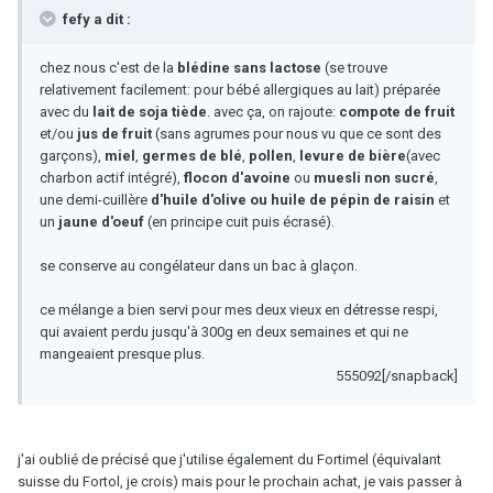
fefy a dit :
chez nous c'est de la
blédine sans lactose
(se trouve
relativement facilement: pour bébé allergiques au lait) préparée
avec du
lait de soja tiède
. avec ça, on rajoute:
compote de fruit
et/ou
jus de fruit
(sans agrumes pour nous vu que ce sont des
garçons),
miel
,
germes de blé
,
pollen
,
levure de bière
(avec
charbon actif intégré),
flocon d'avoine
ou
muesli non sucré
,
une demi-cuillère
d'huile d'olive ou huile de pépin de raisin
et
un
jaune d'oeuf
(en principe cuit puis écrasé).
se conserve au congélateur dans un bac à glaçon.
ce mélange a bien servi pour mes deux vieux en détresse respi,
qui avaient perdu jusqu'à 300g en deux semaines et qui ne
mangeaient presque plus.
555092[/snapback]
j'ai oublié de précisé que j'utilise également du Fortimel (équivalant
suisse du Fortol, je crois) mais pour le prochain achat, je vais passer à