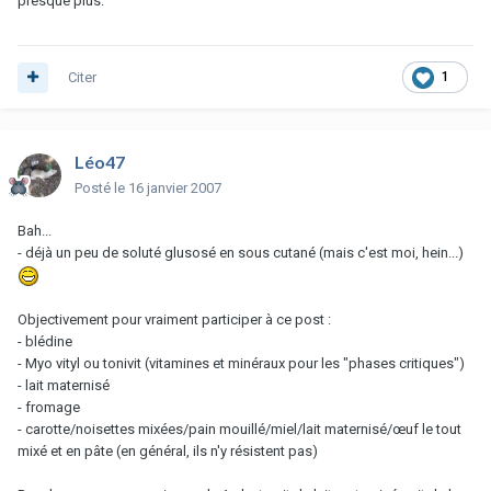
presque plus.
Citer
1
Léo47
Posté
le 16 janvier 2007
Bah...
- déjà un peu de soluté glusosé en sous cutané (mais c'est moi, hein...)
Objectivement pour vraiment participer à ce post :
- blédine
- Myo vityl ou tonivit (vitamines et minéraux pour les "phases critiques")
- lait maternisé
- fromage
- carotte/noisettes mixées/pain mouillé/miel/lait maternisé/œuf le tout
mixé et en pâte (en général, ils n'y résistent pas)