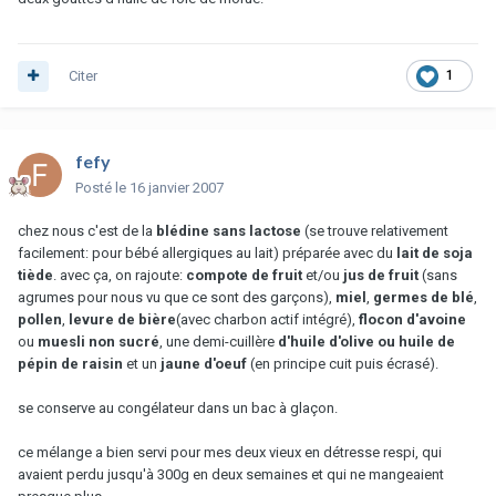
Citer
1
fefy
Posté
le 16 janvier 2007
chez nous c'est de la
blédine sans lactose
(se trouve relativement
facilement: pour bébé allergiques au lait) préparée avec du
lait de soja
tiède
. avec ça, on rajoute:
compote de fruit
et/ou
jus de fruit
(sans
agrumes pour nous vu que ce sont des garçons),
miel
,
germes de blé
,
pollen
,
levure de bière
(avec charbon actif intégré),
flocon d'avoine
ou
muesli non sucré
, une demi-cuillère
d'huile d'olive ou huile de
pépin de raisin
et un
jaune d'oeuf
(en principe cuit puis écrasé).
se conserve au congélateur dans un bac à glaçon.
ce mélange a bien servi pour mes deux vieux en détresse respi, qui
avaient perdu jusqu'à 300g en deux semaines et qui ne mangeaient