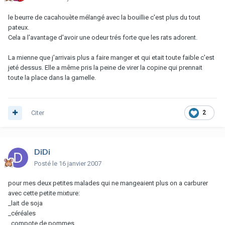
le beurre de cacahouète mélangé avec la bouillie c'est plus du tout
pateux.
Cela a l'avantage d'avoir une odeur trés forte que les rats adorent.
La mienne que j'arrivais plus a faire manger et qui etait toute faible c'est
jeté dessus. Elle a même pris la peine de virer la copine qui prennait
toute la place dans la gamelle.
Citer
2
DiDi
Posté
le 16 janvier 2007
pour mes deux petites malades qui ne mangeaient plus on a carburer
avec cette petite mixture:
_lait de soja
_céréales
_compote de pommes