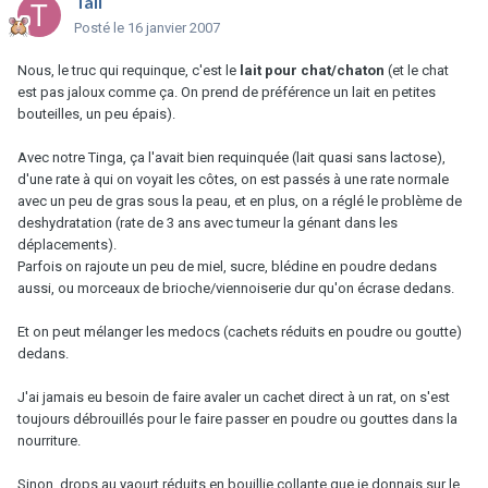
Tall
Posté
le 16 janvier 2007
Nous, le truc qui requinque, c'est le
lait pour chat/chaton
(et le chat
est pas jaloux comme ça. On prend de préférence un lait en petites
bouteilles, un peu épais).
Avec notre Tinga, ça l'avait bien requinquée (lait quasi sans lactose),
d'une rate à qui on voyait les côtes, on est passés à une rate normale
avec un peu de gras sous la peau, et en plus, on a réglé le problème de
deshydratation (rate de 3 ans avec tumeur la génant dans les
déplacements).
Parfois on rajoute un peu de miel, sucre, blédine en poudre dedans
aussi, ou morceaux de brioche/viennoiserie dur qu'on écrase dedans.
Et on peut mélanger les medocs (cachets réduits en poudre ou goutte)
dedans.
J'ai jamais eu besoin de faire avaler un cachet direct à un rat, on s'est
toujours débrouillés pour le faire passer en poudre ou gouttes dans la
nourriture.
Sinon, drops au yaourt réduits en bouillie collante que je donnais sur le