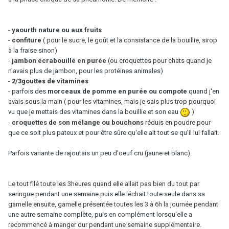
-
yaourth nature ou aux fruits
-
confiture
( pour le sucre, le goût et la consistance de la bouillie, sirop
à la fraise sinon)
-
jambon écrabouillé en purée
(ou croquettes pour chats quand je
n'avais plus de jambon, pour les protéines animales)
-
2/3gouttes de vitamines
- parfois des
morceaux de pomme en purée ou compote
quand j'en
avais sous la main ( pour les vitamines, mais je sais plus trop pourquoi
vu que je mettais des vitamines dans la bouillie et son eau
)
-
croquettes de son mélange ou bouchons
réduis en poudre pour
que ce soit plus pateux et pour être sûre qu'elle ait tout se qu'il lui fallait.
Parfois variante de rajoutais un peu d'oeuf cru (jaune et blanc).
Le tout filé toute les 3heures quand elle allait pas bien du tout par
seringue pendant une semaine puis elle léchait toute seule dans sa
gamelle ensuite, gamelle présentée toutes les 3 à 6h la journée pendant
une autre semaine complète, puis en complément lorsqu'elle a
recommencé à manger dur pendant une semaine supplémentaire.