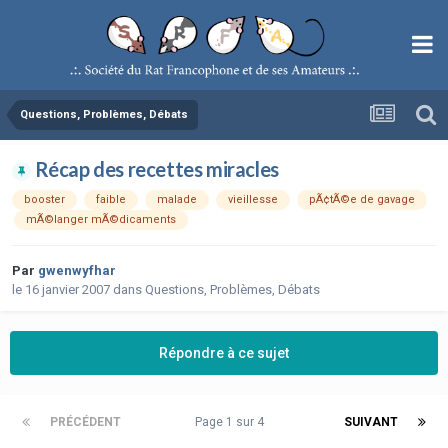
Questions, Problèmes, Débats
Récap des recettes miracles
booster
faible
malade
vieillesse
pÃ¢tÃ©e de gavage
mÃ©langer mÃ©dicaments
Par
gwenwyfhar
le 16 janvier 2007
dans
Questions, Problèmes, Débats
Répondre à ce sujet
PRÉCÉDENT
Page 1 sur 4
SUIVANT